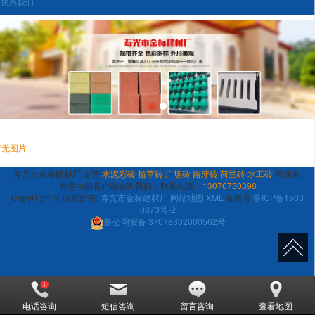
联系我们
暂无图片
寿光市金标建材厂,专营
水泥彩砖
植草砖
广场砖
路牙砖
荷兰砖
水工砖
等业务,
有意向的客户请咨询我们，联系电话：
13070730398
CopyRight © 版权所有:
寿光市金标建材厂
网站地图
XML
备案号:
鲁ICP备1503
0873号-2
鲁公网安备
37078302000562号
电话咨询
短信咨询
留言咨询
查看地图