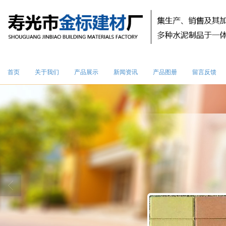
首页
关于我们
产品展示
新闻资讯
产品图册
留言反馈